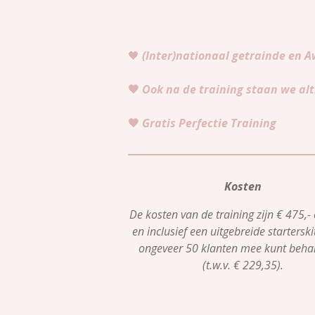
🖤
(Inter)nationaal getrainde en 
🖤
Ook na de training staan we alti
🖤
Gratis Perfectie Training
Kosten
De kosten van de training zijn € 475,- 
en inclusief een uitgebreide startersk
ongeveer 50 klanten mee kunt beha
(t.w.v. € 229,35).