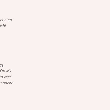
het eind
ash!
 de
 Oh My
an zeer
 mooiste