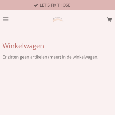
LET'S FIX THOSE
Ga
direct
naar
de
hoofdinhoud
Winkelwagen
Er zitten geen artikelen (meer) in de winkelwagen.